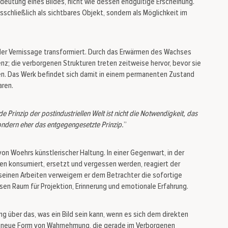
deutung eines Bildes, nicht wie dessen endgültige Erscheinung.
sschließlich als sichtbares Objekt, sondern als Möglichkeit im
 der Vernissage transformiert. Durch das Erwärmen des Wachses
nz; die verborgenen Strukturen treten zeitweise hervor, bevor sie
hen. Das Werk befindet sich damit in einem permanenten Zustand
aren.
de Prinzip der postindustriellen Welt ist nicht die Notwendigkeit, das
sondern eher das entgegengesetzte Prinzip
.
”
von Woehrs künstlerischer Haltung. In einer Gegenwart, in der
llen konsumiert, ersetzt und vergessen werden, reagiert der
seinen Arbeiten verweigern er dem Betrachter die sofortige
sen Raum für Projektion, Erinnerung und emotionale Erfahrung.
ng über das, was ein Bild sein kann, wenn es sich dem direkten
ne neue Form von Wahrnehmung, die gerade im Verborgenen