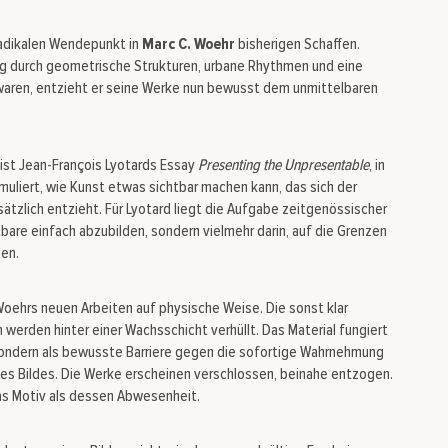
radikalen Wendepunkt in
Marc C. Woehr
bisherigen Schaffen.
g durch geometrische Strukturen, urbane Rhythmen und eine
waren, entzieht er seine Werke nun bewusst dem unmittelbaren
ist Jean-François Lyotards Essay
Presenting the Unpresentable
, in
muliert, wie Kunst etwas sichtbar machen kann, das sich der
ätzlich entzieht. Für Lyotard liegt die Aufgabe zeitgenössischer
tbare einfach abzubilden, sondern vielmehr darin, auf die Grenzen
sen.
 Woehrs neuen Arbeiten auf physische Weise. Die sonst klar
werden hinter einer Wachsschicht verhüllt. Das Material fungiert
 sondern als bewusste Barriere gegen die sofortige Wahrnehmung
es Bildes. Die Werke erscheinen verschlossen, beinahe entzogen.
das Motiv als dessen Abwesenheit.