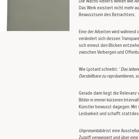
Die Wachs-Reliefs wirken wie An
Das Werk existiert nicht mehr au
Bewusstsein des Betrachters.
Eine der Arbeiten wird während
verändert sich dessen Transpare
sich erneut den Blicken entzie
zwischen Verbergen und Offenb
Wie Lyotard schreibt: “
Das leiten
Darstellbare zu repräsentieren, 
Gerade darin liegt die Relevanz 
Bilder in immer kürzeren Interva
Künstler bewusst dagegen. Mit 
Lesbarkeit und schafft stattdes
Unpresentable
ist eine Ausstellu
Zugriff verweigert und über ei