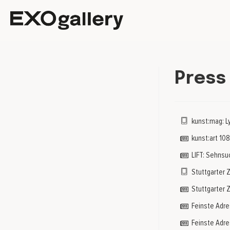
Press
kunst:mag: L
kunst:art 10
LIFT: Sehnsuc
Stuttgarter 
Stuttgarter Z
Feinste Adre
Feinste Adres