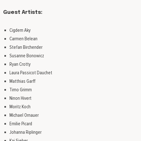
Guest Artists:
Cigdem Aky
Carmen Belean
Stefan Birchender
Susanne Bonowicz
Ryan Crotty
Laura Passicot Dauchet
Matthias Garff
Timo Grimm
Ninon Hivert
Moritz Koch
Michael Ornauer
Emilie Picard
Johanna Riplinger
Kai Sieber