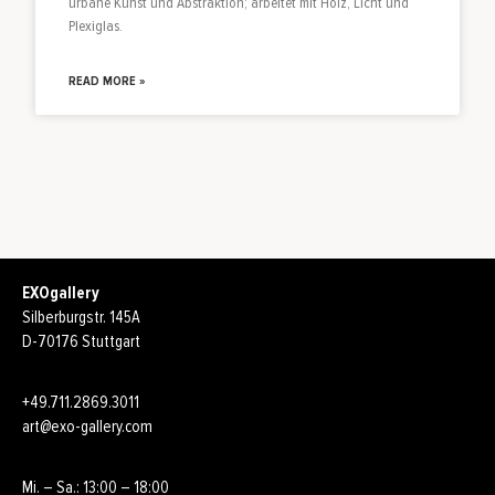
urbane Kunst und Abstraktion; arbeitet mit Holz, Licht und
Plexiglas.
READ MORE »
EXOgallery
Silberburgstr. 145A
D-70176 Stuttgart
+49.711.2869.3011
art@exo-gallery.com
Mi. – Sa.: 13:00 – 18:00